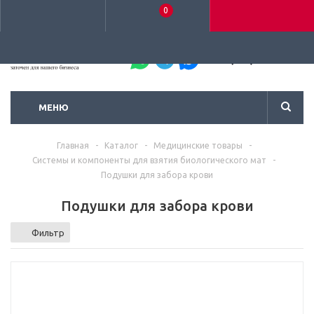
0
+7 (495) 792-93-37
МЕНЮ
Главная
-
Каталог
-
Медицинские товары
-
Системы и компоненты для взятия биологического мат
-
Подушки для забора крови
Подушки для забора крови
Фильтр