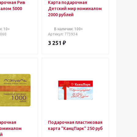
арочная Рив
Карта подарочная
алом 5000
Детский мир номиналом
2000 рублей
и: 10>
В наличии: 100>
6060
Артикул
: 773934
3 251
₽
арочная
Подарочная пластиковая
номиналом
карта "КанцПарк" 250 руб
ей