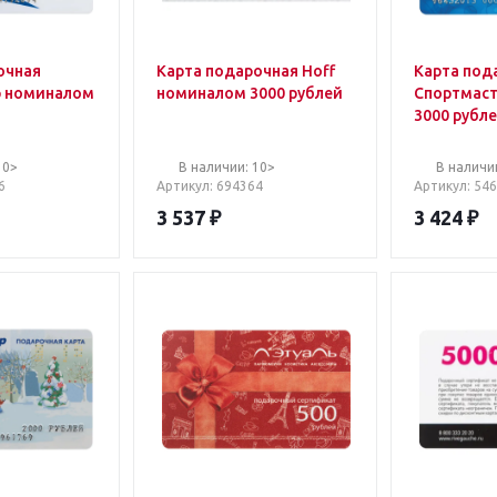
очная
Карта подарочная Hoff
Карта под
р номиналом
номиналом 3000 рублей
Спортмас
3000 рубл
10>
В наличии: 10>
В наличи
6
Артикул
: 694364
Артикул
: 54
3 537
₽
3 424
₽