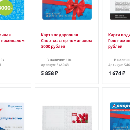
очная
Карта подарочная
Карта под
р номиналом
Спортмастер номиналом
Гош номин
5000 рублей
рублей
10>
В наличии: 10>
В наличии
1
Артикул
: 546048
Артикул
: 54
5 858
₽
1 674
₽