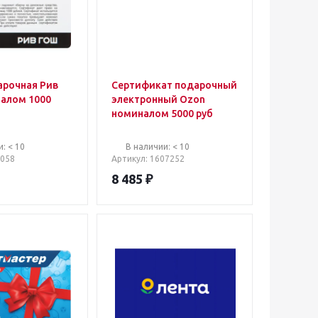
арочная Рив
Сертификат подарочный
алом 1000
электронный Ozon
номиналом 5000 руб
: < 10
В наличии: < 10
6058
Артикул
: 1607252
8 485
₽