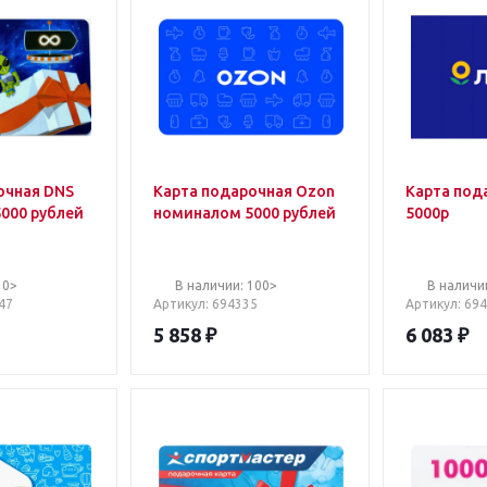
очная DNS
Карта подарочная Ozon
Карта под
000 рублей
номиналом 5000 рублей
5000р
10>
В наличии: 100>
В наличи
47
Артикул
: 694335
Артикул
: 69
5 858
₽
6 083
₽