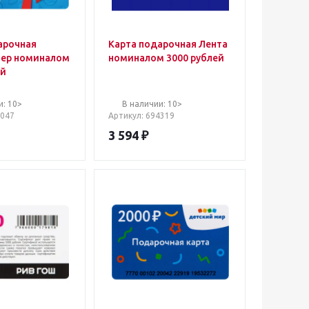
арочная
Карта подарочная Лента
тер номиналом
номиналом 3000 рублей
ей
и: 10>
В наличии: 10>
6047
Артикул
: 694319
3 594
₽