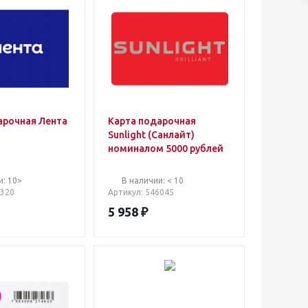
арочная Лента
Карта подарочная
Sunlight (Санлайт)
номиналом 5000 рублей
и: 10>
В наличии: < 10
4320
Артикул
: 546045
5 958
₽