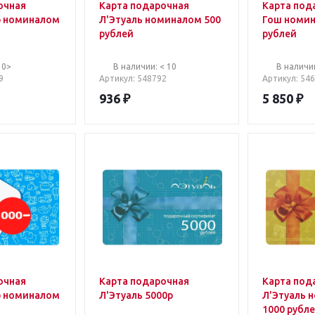
очная
Карта подарочная
Карта под
р номиналом
Л'Этуаль номиналом 500
Гош номин
рублей
рублей
10>
В наличии: < 10
В наличи
9
Артикул
: 548792
Артикул
: 54
936
₽
5 850
₽
очная
Карта подарочная
Карта под
р номиналом
Л'Этуаль 5000р
Л'Этуаль 
1000 рубл