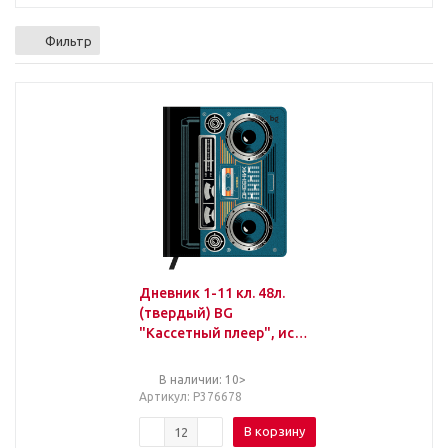
Фильтр
Дневник 1-11 кл. 48л.
(твердый) BG
"Кассетный плеер", иск.
кожа, печать, тиснение
фольгой, ляссе
В наличии: 10>
Артикул
: Р376678
В корзину