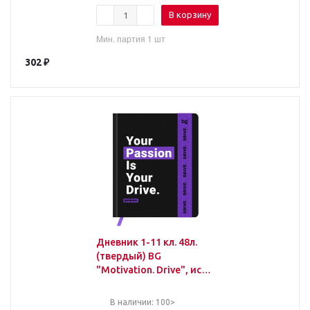
В корзину
Мин. партия 1 шт
302
₽
Дневник 1-11 кл. 48л.
(твердый) BG
"Motivation. Drive", иск.
кожа, печать, ляссе, на
резинке
В наличии: 100>