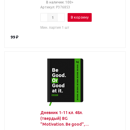
фольгой
В наличии: 100>
Артикул
: Р376853
В корзину
Мин. партия 1 шт
99
₽
Дневник 1-11 кл. 48л.
(твердый) BG
"Motivation. Be good",