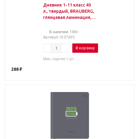
Дневник 1-11 класс 40
л., твердый, BRAUBERG,
глянцевая ламинация,
"Мотоцикл", 107605
В наличии: 100>
Артикул
: S107605
В корзину
Мин. партия 1 шт
288
₽