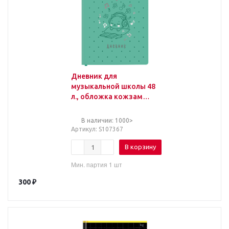
Дневник для
музыкальной школы 48
л., обложка кожзам
твердая, фольга,
BRAUBERG, КОТИК,
В наличии: 1000>
107367
Артикул
: S107367
В корзину
Мин. партия 1 шт
300
₽