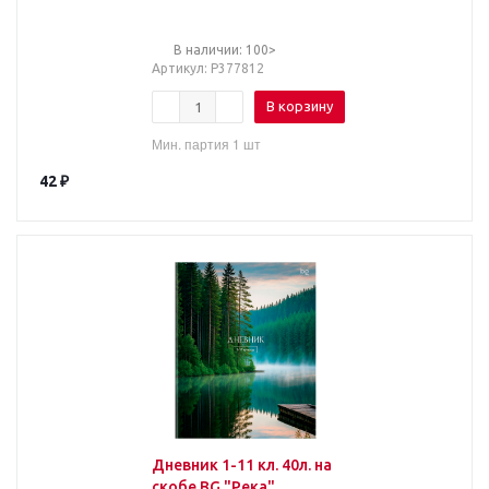
В наличии: 100>
Артикул
: Р377812
В корзину
Мин. партия 1 шт
42
₽
Дневник 1-11 кл. 40л. на
скобе BG "Река"