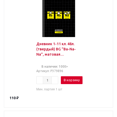
Дневник 1-11 кл. 48л.
(твердый) BG "Ba-Na-
Na", матовая
ламинация, выб.лак
В наличии: 1000>
Артикул
: Р379896
В корзину
Мин. партия 1 шт
110
₽