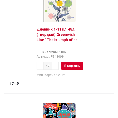
Дневник 1-11 кл. 48л.
(твердый) Greenwich
Line "The triumph of art",
иск. кожа, УФ-печать,
тисн. фольгой, тон.
В наличии: 100>
блок, ляссе
Артикул
: Р348099
В корзину
Мин. партия 12 шт
171
₽