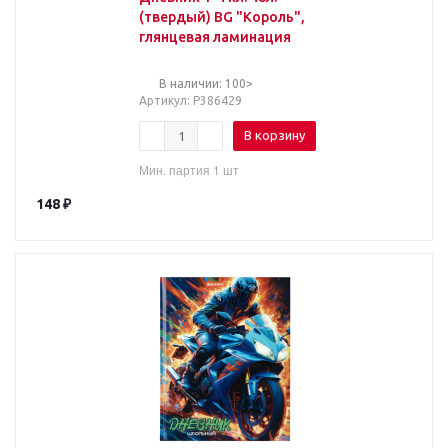
(твердый) BG "Король",
глянцевая ламинация
В наличии: 100>
Артикул
: Р386429
В корзину
Мин. партия 1 шт
148
₽