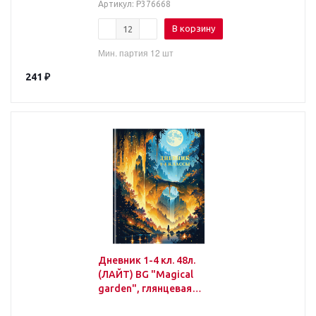
Артикул
: Р376668
В корзину
Мин. партия 12 шт
241
₽
Дневник 1-4 кл. 48л.
(ЛАЙТ) BG "Magical
garden", глянцевая
ламинация, тиснение