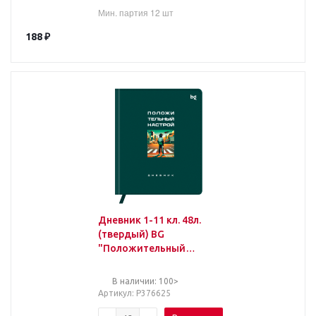
Мин. партия 12 шт
188
₽
Дневник 1-11 кл. 48л.
(твердый) BG
"Положительный
настрой", иск. кожа
(балакрон), печать,
В наличии: 100>
ляссе
Артикул
: Р376625