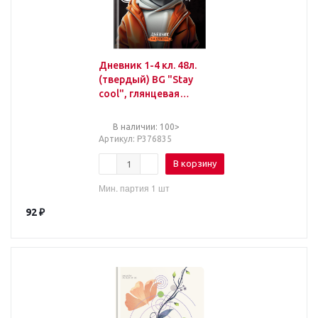
Дневник 1-4 кл. 48л.
(твердый) BG "Stay
cool", глянцевая
ламинация
В наличии: 100>
Артикул
: Р376835
В корзину
Мин. партия 1 шт
92
₽