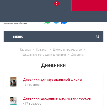
0
+7 (495) 792-93-37
МЕНЮ
Главная
-
Каталог
-
Школа и творчество
-
Школьные тетради и дневники
-
Дневники
Дневники
Дневники для музыкальной школы
17 товаров
Дневники школьные, расписания уроков
417 товаров