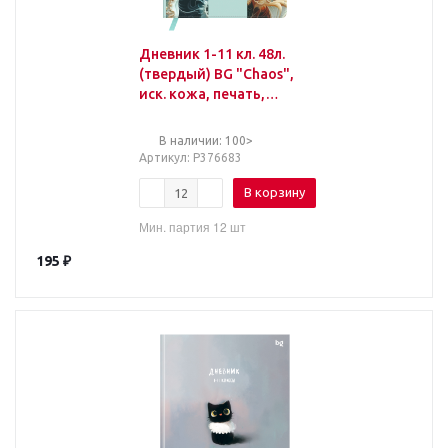
Дневник 1-11 кл. 48л.
(твердый) BG "Chaos",
иск. кожа, печать,
тиснение фольгой,
ляссе
В наличии: 100>
Артикул
: Р376683
В корзину
Мин. партия 12 шт
195
₽