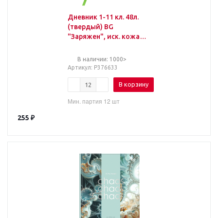
Дневник 1-11 кл. 48л.
(твердый) BG
"Заряжен", иск. кожа
(балакрон), печать,
ляссе
В наличии: 1000>
Артикул
: Р376633
В корзину
Мин. партия 12 шт
255
₽