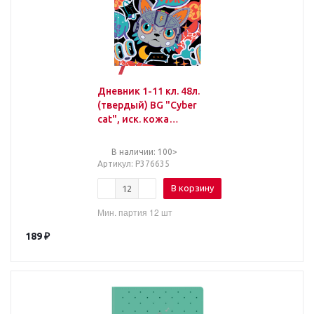
Дневник 1-11 кл. 48л.
(твердый) BG "Cyber
cat", иск. кожа
(балакрон), печать,
ляссе
В наличии: 100>
Артикул
: Р376635
В корзину
Мин. партия 12 шт
189
₽