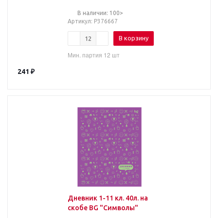
иск. кожа, печать, ляссе,
на резинке
В наличии: 100>
Артикул
: Р376667
В корзину
Мин. партия 12 шт
241
₽
Дневник 1-11 кл. 40л. на
скобе BG "Символы"