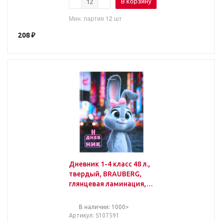
В корзину
Мин. партия 12 шт
208
₽
Дневник 1-4 класс 48 л.,
твердый, BRAUBERG,
глянцевая ламинация, с
подсказом, "Милашка",
107591
В наличии: 1000>
Артикул
: S107591