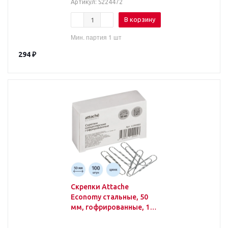
224472
Артикул
: S224472
В корзину
Мин. партия 1 шт
294
₽
Скрепки Attache
Economy стальные, 50
мм, гофрированные, 100
шт