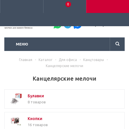
0
+7 (495) 792-93-37
МЕНЮ
Главная
-
Каталог
-
Для офиса
-
Канцтовары
-
Канцелярские мелочи
Канцелярские мелочи
Булавки
8 товаров
Кнопки
16 товаров