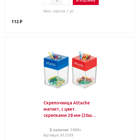
В корзину
Мин. партия 1 уп
112
₽
Скрепочница Attache
магнит, с цвет.
скрепками 28 мм (20шт.)
цвет в ассорт.
В наличии: 1000>
Артикул
: 612599