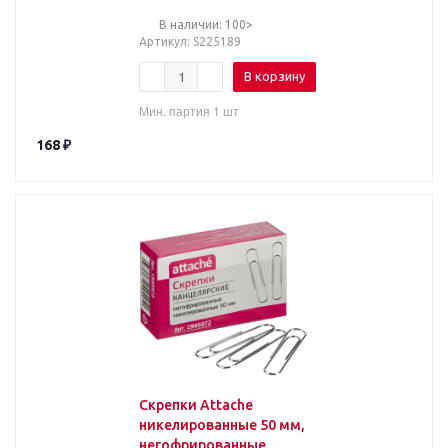
В наличии: 100>
Артикул
: S225189
В корзину
Мин. партия 1 шт
168
₽
Скрепки Attache
никелированные 50 мм,
негофрированные,