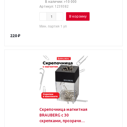
В наличии: >10 000
Артикул
: 1239382
В корзину
Мин. партия 1 уп
220
₽
Скрепочница магнитная
BRAUBERG с 30
скрепками, прозрачный
корпус, 225189