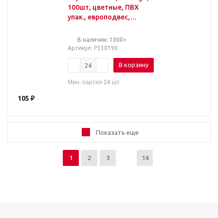
100шт, цветные, ПВХ
упак., европодвес,
розовый+золотой
В наличии: 1000>
Артикул
: Р330190
В корзину
Мин. партия 24 шт
105
₽
Показать еще
1
2
3
14