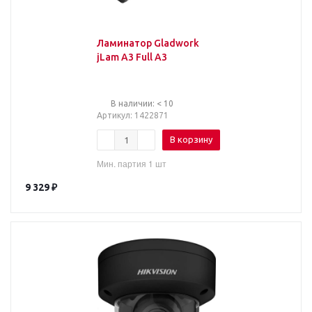
Ламинатор Gladwork
jLam А3 Full A3
В наличии: < 10
Артикул
: 1422871
В корзину
Мин. партия 1 шт
9 329
₽