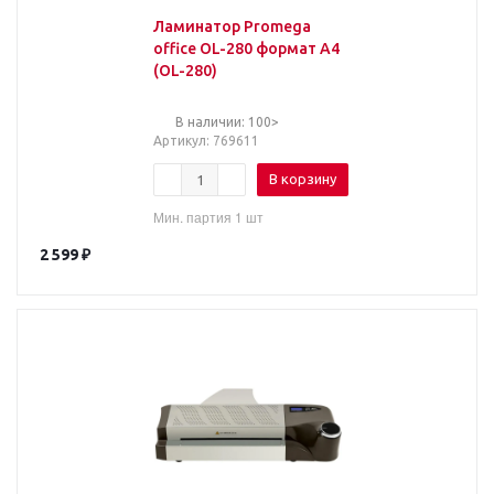
Ламинатор Promega
office OL-280 формат А4
(OL-280)
В наличии: 100>
Артикул
: 769611
В корзину
Мин. партия 1 шт
2 599
₽