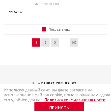
Мин. партия 1 шт
11 625
₽
Показать еще
1
2
3
140
+7 (495) 792-93-37
Используя данный сайт, вы даете согласие на
использование файлов cookie, помогающих нам сдела
2026 © Наш Карандаш: интернет-магазин канцелярских товаров
его удобнее для вас.
Политика конфиденциальности.
Карта сайта
ПРИНЯТЬ