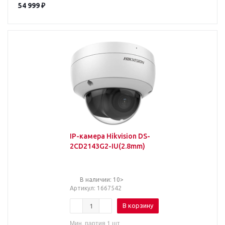
54 999
₽
IP-камера Hikvision DS-
2CD2143G2-IU(2.8mm)
В наличии: 10>
Артикул
: 1667542
В корзину
Мин. партия 1 шт