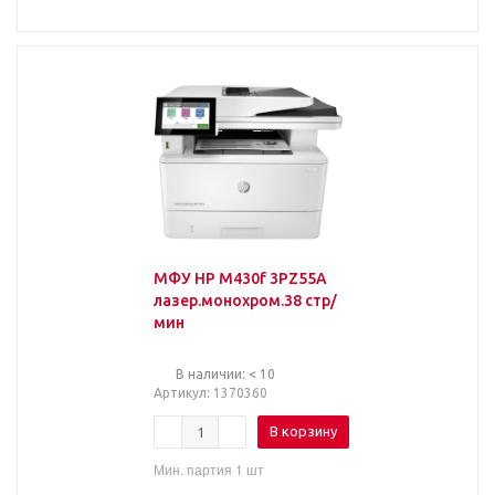
МФУ HP M430f 3PZ55A
лазер.монохром.38 стр/
мин
В наличии: < 10
Артикул
: 1370360
В корзину
Мин. партия 1 шт