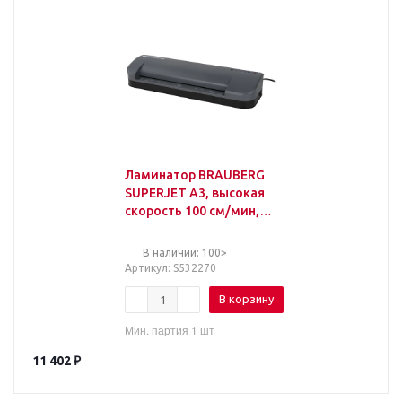
Ламинатор BRAUBERG
SUPERJET A3, высокая
скорость 100 см/мин,
толщина пленки 75-250
мкм
В наличии: 100>
Артикул
: S532270
В корзину
Мин. партия 1 шт
11 402
₽