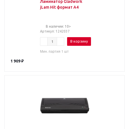
Ламинатор Gladwork
jLam Hit формат A4
В наличии: 10>
Артикул
: 1242037
В корзину
Мин. партия 1 шт
1 909
₽