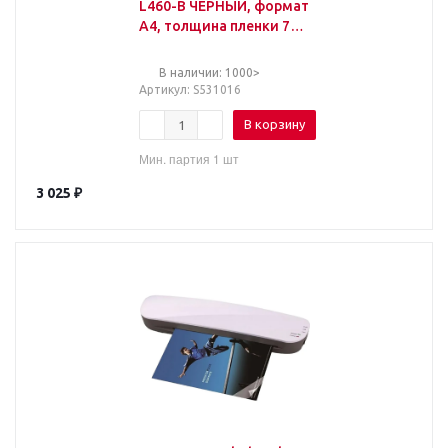
L460-B ЧЕРНЫЙ, формат
A4, толщина пленки 75-
125 мкм, скорость 30
см/мин, 531016
В наличии: 1000>
Артикул
: S531016
В корзину
Мин. партия 1 шт
3 025
₽