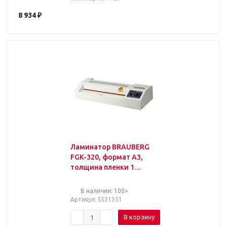
8 934
₽
Ламинатор BRAUBERG
FGK-320, формат А3,
толщина пленки 1
сторона 60-250 мкм,
скорость 51 см/мин,
В наличии: 100>
5313
Артикул
: S531351
В корзину