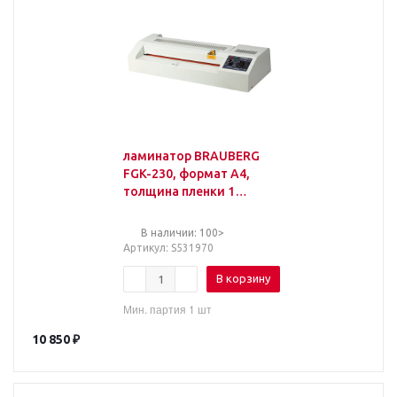
ламинатор BRAUBERG
FGK-230, формат А4,
толщина пленки 1
сторона 60-250 мкм,
скорость 51 см/ми
В наличии: 100>
Артикул
: S531970
В корзину
Мин. партия 1 шт
10 850
₽