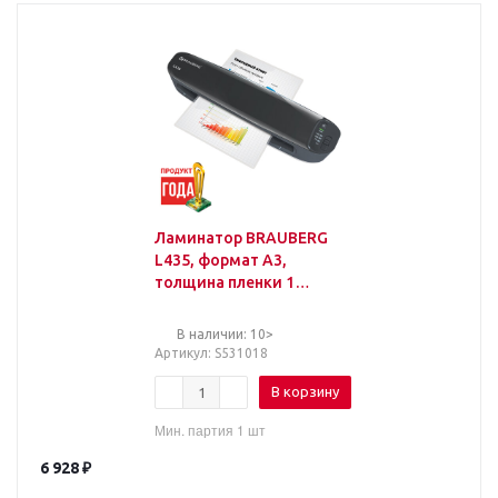
Ламинатор BRAUBERG
L435, формат A3,
толщина пленки 1
сторона 75-125 мкм,
скорость 51 см/мин,
В наличии: 10>
531018
Артикул
: S531018
В корзину
Мин. партия 1 шт
6 928
₽