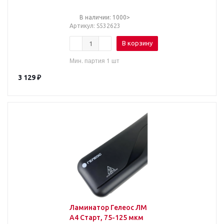
WORKSTATION,
толщина пленки 75-150
В наличии: 1000>
мкм, 532623
Артикул
: S532623
В корзину
Мин. партия 1 шт
3 129
₽
Ламинатор Гелеос ЛМ
A4 Старт, 75-125 мкм