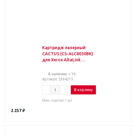
Картридж лазерный
CACTUS (CS-ALC8030BK)
для Xerox AltaLink
C8030, черный, ресурс
26000 стр.
В наличии: < 10
Артикул
: S364215
В корзину
Мин. партия 1 шт
2 257
₽