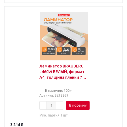
Ламинатор BRAUBERG
L460W БЕЛЫЙ, формат
A4, толщина пленки 75-
125 мкм, скорость 30
см/мин, 532269
В наличии: 100>
Артикул
: S532269
В корзину
Мин. партия 1 шт
3 214
₽