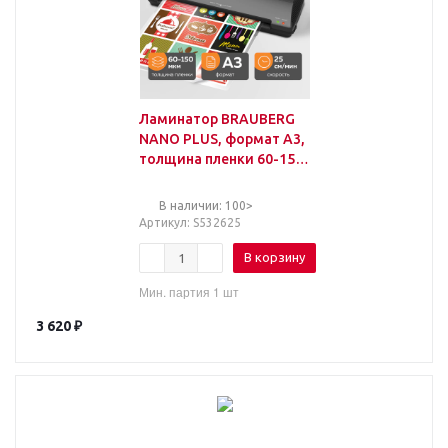
Ламинатор BRAUBERG
NANO PLUS, формат A3,
толщина пленки 60-150
мкм, скорость 25 см/
мин, 532625
В наличии: 100>
Артикул
: S532625
В корзину
Мин. партия 1 шт
3 620
₽