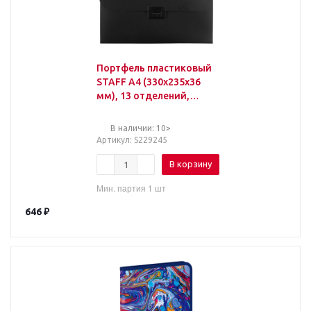
Портфель пластиковый
STAFF А4 (330х235х36
мм), 13 отделений,
индексные ярлыки,
черный, 229245
В наличии: 10>
Артикул
: S229245
В корзину
Мин. партия 1 шт
646
₽