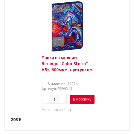
Папка на молнии
Berlingo "Color Storm"
А5+, 600мкм, с рисунком
В наличии: 1000>
Артикул
: Р299313
В корзину
Мин. партия 1 шт
203
₽