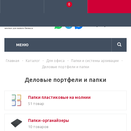
0
+7 (495) 792-93-37
МЕНЮ
Главная
-
Каталог
-
Для офиса
-
Папки и системы архивации
-
Деловые портфели и папки
Деловые портфели и папки
Папки пластиковые на молнии
51 товар
Папки-органайзеры
10 товаров