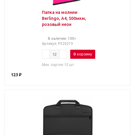
Папка на молнии
Berlingo, А4, 500мкм,
розовый неон
В наличии: 100>
Артикул
: Р320219
В корзину
Мин. партия 12 шт
123
₽