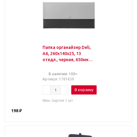
Папка органайзер Deli,
А6, 260х140х25, 13
отедл., черная, 650мкм,
5562
В наличии: 100>
Артикул
: 1761659
В корзину
Мин. партия 1 шт
198
₽