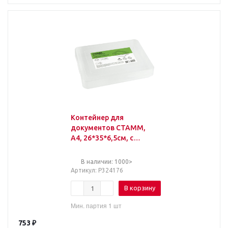
Контейнер для
документов СТАММ,
А4, 26*35*6,5см, с
защелками,
прозрачный
В наличии: 1000>
Артикул
: Р324176
В корзину
Мин. партия 1 шт
753
₽