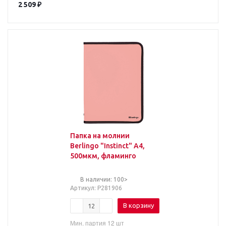
2 509
₽
Папка на молнии
Berlingo "Instinct" А4,
500мкм, фламинго
В наличии: 100>
Артикул
: Р281906
В корзину
Мин. партия 12 шт