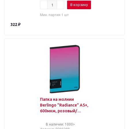
В корзину
Мин. партия 1 шт
322
₽
Папка на молнии
Berlingo "Radiance" А5+,
600мкм, розовый/
голубой градиент, с
рисунком
В наличии: 1000>