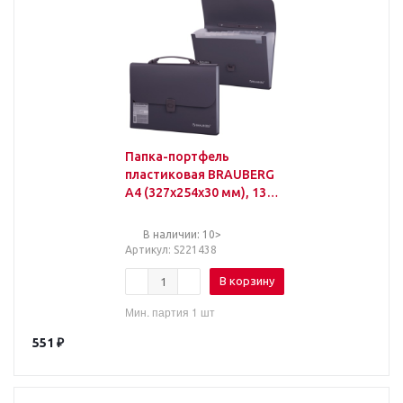
Папка-портфель
пластиковая BRAUBERG
А4 (327х254х30 мм), 13
отделений, серая,
221438
В наличии: 10>
Артикул
: S221438
В корзину
Мин. партия 1 шт
551
₽