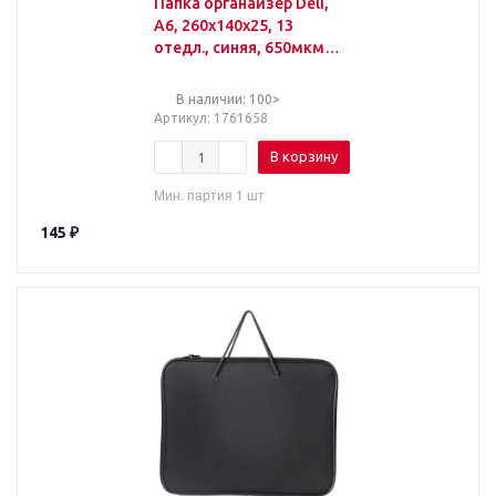
Папка органайзер Deli,
А6, 260х140х25, 13
отедл., синяя, 650мкм,
5562
В наличии: 100>
Артикул
: 1761658
В корзину
Мин. партия 1 шт
145
₽