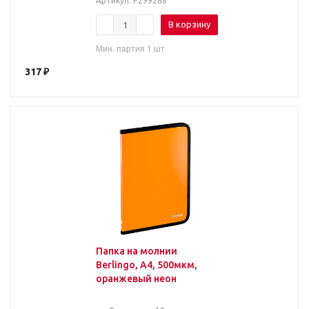
Артикул
: Р299288
В корзину
Мин. партия 1 шт
317
₽
Папка на молнии
Berlingo, А4, 500мкм,
оранжевый неон