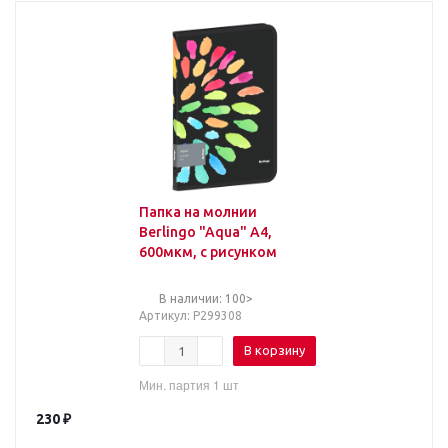
Папка на молнии
Berlingo "Aqua" А4,
600мкм, с рисунком
В наличии: 100>
Артикул
: Р299308
В корзину
Мин. партия 1 шт
230
₽