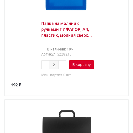
Папка на молнии с
ручками ПИФАГОР, А4,
пластик, молния сверху,
однотонная синяя
В наличии: 10>
Артикул
: S228235
В корзину
Мин. партия 2 шт
192
₽