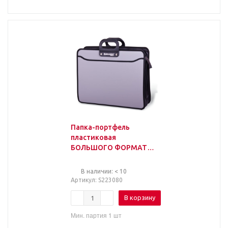
Папка-портфель
пластиковая
БОЛЬШОГО ФОРМАТА
BRAUBERG
"ПОРТФОЛИО", А3
В наличии: < 10
(470х380х130 мм), 3
Артикул
: S223080
отделения,
В корзину
Мин. партия 1 шт