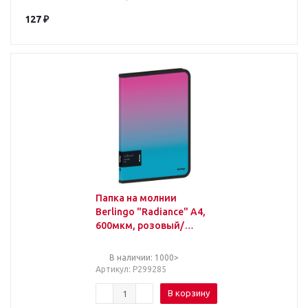
127
₽
Папка на молнии
Berlingo "Radiance" А4,
600мкм, розовый/
голубой градиент, с
рисунком
В наличии: 1000>
Артикул
: Р299285
В корзину