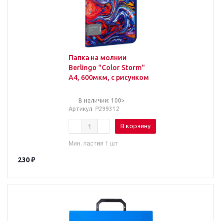
Папка на молнии
Berlingo "Color Storm"
А4, 600мкм, с рисунком
В наличии: 100>
Артикул
: Р299312
В корзину
Мин. партия 1 шт
230
₽