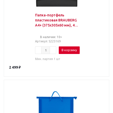
Папка-портфель
пластиковая BRAUBERG
А4+ (375х305х60 мм), 4
отделения, 2 кармана,
на молнии, черный,
В наличии: 10>
Артикул
: S225169
В корзину
Мин. партия 1 шт
2 499
₽