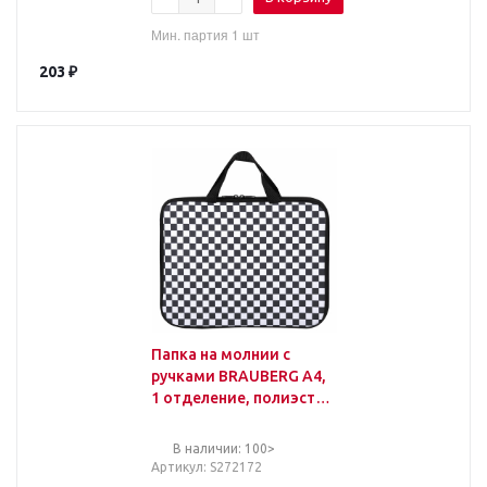
Мин. партия 1 шт
203
₽
Папка на молнии с
ручками BRAUBERG А4,
1 отделение, полиэстер,
20 мм, "Black and white",
272172
В наличии: 100>
Артикул
: S272172