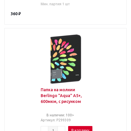
Мин. партия 1 шт
360
₽
Папка на молнии
Berlingo "Aqua" А5+,
600мкм, с рисунком
В наличии: 100>
Артикул
: Р299309
В корзину