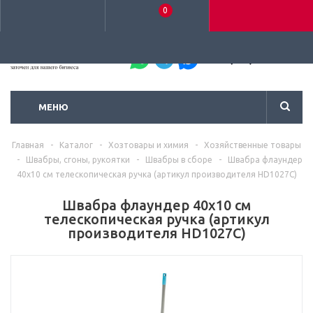
0
+7 (495) 792-93-37
МЕНЮ
Главная
-
Каталог
-
Хозтовары и химия
-
Хозяйственные товары
-
Швабры, сгоны, рукоятки
-
Швабры в сборе
-
Швабра флаундер
40x10 см телескопическая ручка (артикул производителя HD1027C)
Швабра флаундер 40x10 см
телескопическая ручка (артикул
производителя HD1027C)