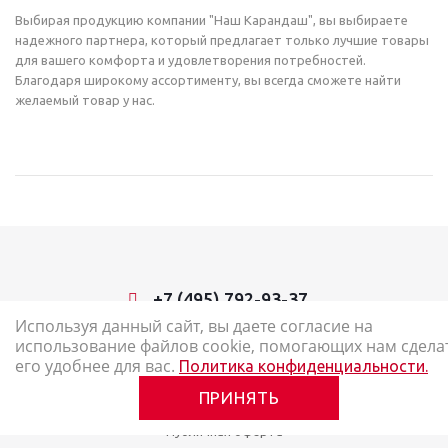
Выбирая продукцию компании "Наш Карандаш", вы выбираете
надежного партнера, который предлагает только лучшие товары
для вашего комфорта и удовлетворения потребностей.
Благодаря широкому ассортименту, вы всегда сможете найти
желаемый товар у нас.
+7 (495) 792-93-37
Используя данный сайт, вы даете согласие на
использование файлов cookie, помогающих нам сдела
2026 © Наш Карандаш: интернет-магазин канцелярских товаров
его удобнее для вас.
Политика конфиденциальности.
Карта сайта
ПРИНЯТЬ
Политика в отношении обработки персональных данных
Публичная оферта