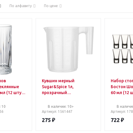
По алфавиту
По цене
нов
Кувшин мерный
Набор сто
теклянные
Sugar&Spice 1л,
Бостон Шо
мл (12 штук
прозрачный
60 мл (12 
(SE111410998)
упаковке)
< 10
В наличии: 10>
В наличи
56
Артикул
: 1561447
Артикул
: 17
275
₽
722
₽