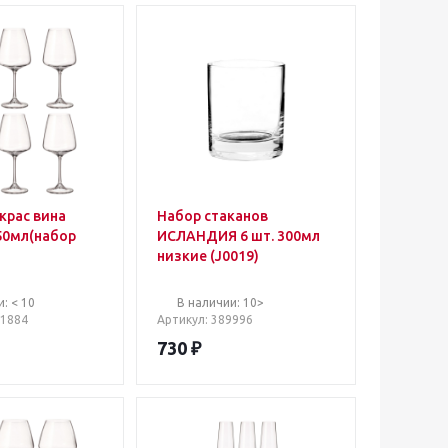
крас вина
Набор стаканов
50мл(набор
ИСЛАНДИЯ 6 шт. 300мл
низкие (J0019)
/0/00000/450-
: < 10
В наличии: 10>
11884
Артикул
: 389996
730
₽