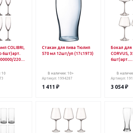
мп COLIBRI,
Стакан для пива Тюлип
Бокал для 
570 мл 12шт/уп (17с1973)
CORVUS, 3
/00000/220-
6шт)арт.
91L/1SC69
664
< 10
В наличии: 10>
В наличии
73
Артикул
: 1994287
Артикул
: 19
1 411
₽
3 054
₽