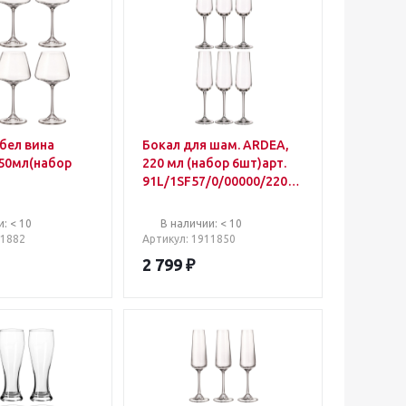
бел вина
Бокал для шам. ARDEA,
50мл(набор
220 мл (набор 6шт)арт.
91L/1SF57/0/00000/220-
/0/00000/350-
664
: < 10
В наличии: < 10
11882
Артикул
: 1911850
2 799
₽