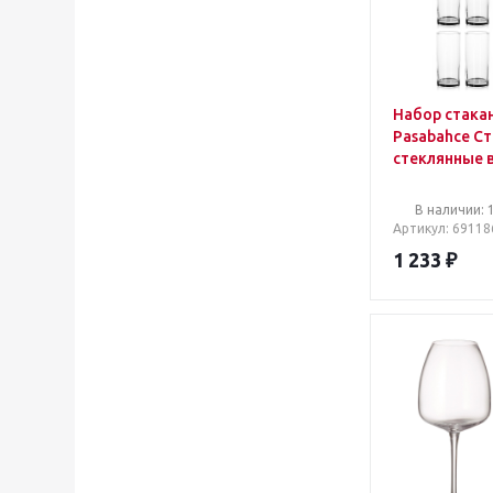
Набор стака
Pasabahce С
стеклянные 
мл 12 штук в
В наличии: 
Артикул
: 69118
1 233
₽