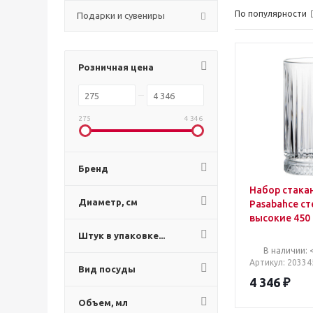
По популярности
Подарки и сувениры
Розничная цена
275
4 346
Бренд
Набор стака
Диаметр, см
Pasabahce с
высокие 450 
в упаковке)
Штук в упаковке...
В наличии: 
Артикул
: 20334
Вид посуды
4 346
₽
Объем, мл