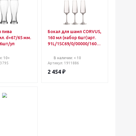
я пива
Бокал для шамп CORVUS,
мл. d=67/65 мм.
160 мл (набор 6шт)арт.
 6шт/уп
91L/1SC69/0/00000/160-
664
и: 10>
В наличии: < 10
83795
Артикул
: 1911886
2 454
₽