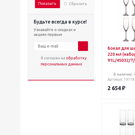
Показать
Сбросить
Будьте всегда в курсе!
Узнавайте о скидках и
акциях первым
Бокал для ша
220 мл (набор 6шт)арт.
Я согласен на
обработку
91L/4S032/T
персональных данных
664
В наличии: 
Артикул
: 19118
2 654
₽