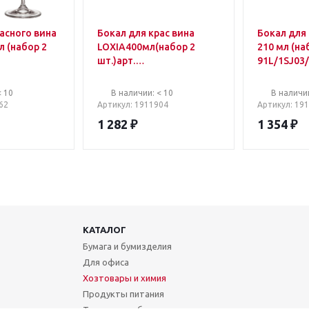
асного вина
Бокал для крас вина
Бокал для
р 2
LOXIA400мл(набор 2
210 мл (на
шт.)арт.
91L/1SJ03/
91L/1SJ03/0/00000/400-
264
264
< 10
В наличии: < 10
В наличии
62
Артикул
: 1911904
Артикул
: 19
1 282
₽
1 354
₽
КАТАЛОГ
Бумага и бумизделия
Для офиса
Хозтовары и химия
Продукты питания