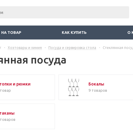
 НА ТОВАР
КАК КУПИТЬ
О 
г
-
Хозтовары и химия
-
Посуда и сервировка стола
-
Стеклянная посу
янная посуда
топки и рюмки
Бокалы
 товар
9 товаров
таканы
 товаров