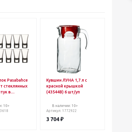
пок Pasabahce
Кувшин ЛУНА 1,7 л с
т стеклянных
красной крышкой
штук в
(43544B) 6 шт/уп
и: 10>
В наличии: 10>
83618
Артикул
: 1772922
3 704
₽