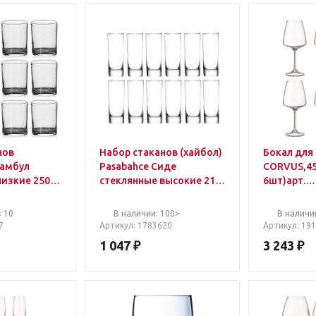
нов
Набор стаканов (хайбол)
Бокал для 
тамбул
Pasabahce Сиде
CORVUS,4
низкие 250
стеклянные высокие 210
6шт)арт.
 упаковке
мл (12 штук в упаковке)
91L/1SC69
оизводителя
664
< 10
В наличии: 100>
В наличии
7
Артикул
: 1783620
Артикул
: 19
1 047
₽
3 243
₽