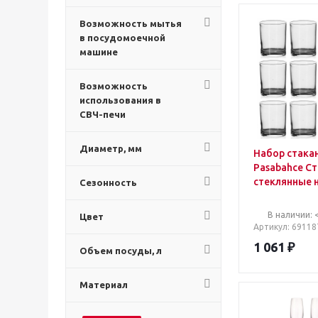
Возможность мытья
в посудомоечной
машине
Возможность
использования в
СВЧ-печи
Диаметр, мм
Набор стака
Pasabahce С
стеклянные 
Сезонность
мл 12 штук в
(артикул пр
В наличии: 
Цвет
Артикул
: 69118
1 061
₽
Объем посуды, л
Материал