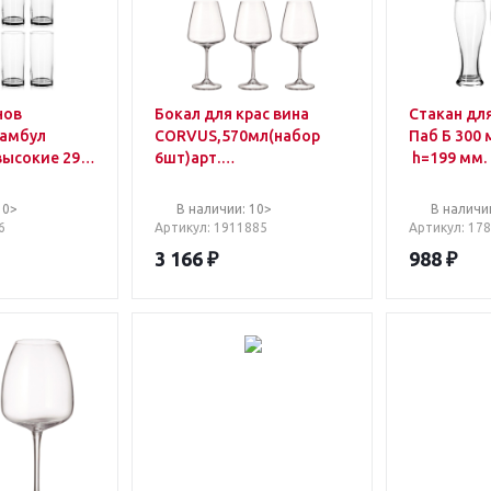
нов
Бокал для крас вина
Стакан дл
тамбул
CORVUS,570мл(набор
Паб Б 300 
высокие 290
6шт)арт.
h=199 мм.
 упаковке
91L/1SC69/0/00000/570-
664
10>
В наличии: 10>
В наличи
6
Артикул
: 1911885
Артикул
: 17
3 166
₽
988
₽