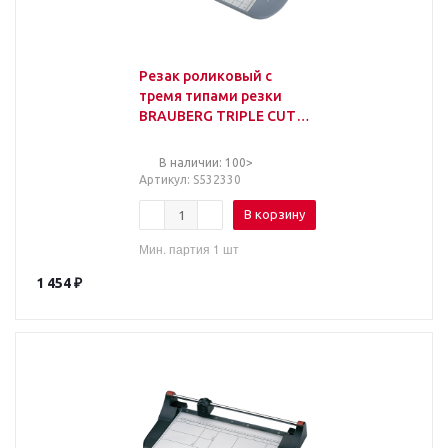
Резак роликовый с
тремя типами резки
BRAUBERG TRIPLE CUT,
до 10 л., длина реза 310
мм, 532330
В наличии: 100>
Артикул
: S532330
В корзину
Мин. партия 1 шт
1 454
₽