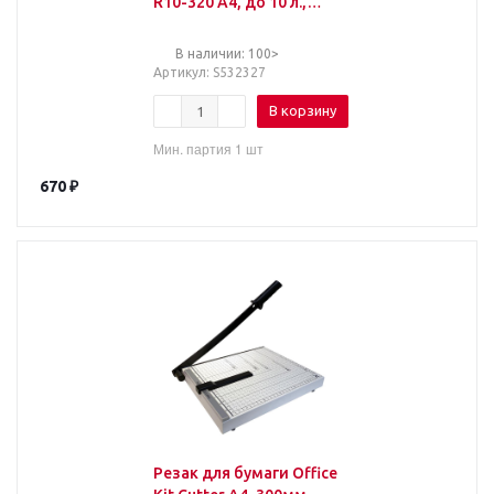
R10-320 A4, до 10 л.,
длина реза 320 мм, А4,
532327
В наличии: 100>
Артикул
: S532327
В корзину
Мин. партия 1 шт
670
₽
Резак для бумаги Office