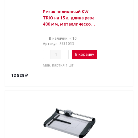
Резак роликовый KW-
TRIO на 15 л, длина реза
480 мм, металлическое
основание, А3, 3919,
-3919
В наличии: < 10
Артикул
: S531033
В корзину
Мин. партия 1 шт
12 529
₽