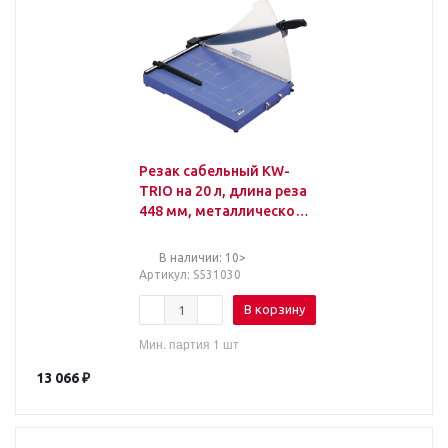
Резак сабельный KW-
TRIO на 20 л, длина реза
448 мм, металлическое
основание, защитный
экран, А3, 302
В наличии: 10>
Артикул
: S531030
В корзину
Мин. партия 1 шт
13 066
₽