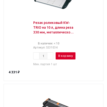
Резак роликовый KW-
TRIO на 10 л, длина реза
330 мм, металлическое
основание, А4, 3016,
-3016
В наличии: < 10
Артикул
: S531034
В корзину
Мин. партия 1 шт
4 331
₽