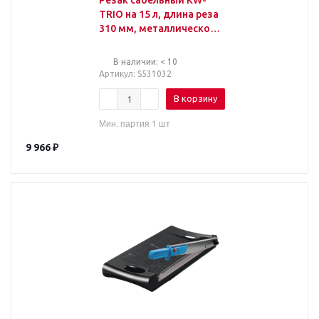
Резак сабельный KW-
TRIO на 15 л, длина реза
310 мм, металлическое
основание, А4, 3925,
-3925
В наличии: < 10
Артикул
: S531032
В корзину
Мин. партия 1 шт
9 966
₽