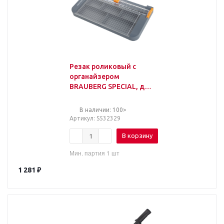
Резак роликовый с
органайзером
BRAUBERG SPECIAL, до
12 л., длина реза 310 мм,
А4, 532329
В наличии: 100>
Артикул
: S532329
В корзину
Мин. партия 1 шт
1 281
₽