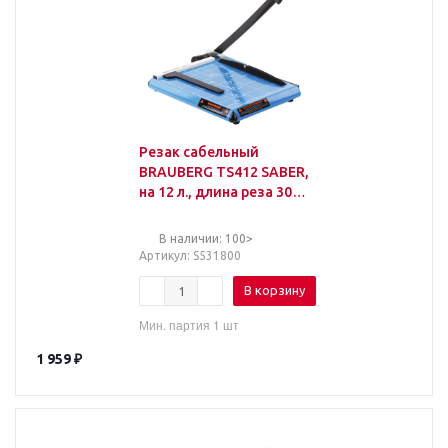
Резак сабельный
BRAUBERG TS412 SABER,
на 12 л., длина реза 300
мм, металлическое
основание, A4, 5318
В наличии: 100>
Артикул
: S531800
В корзину
Мин. партия 1 шт
1 959
₽