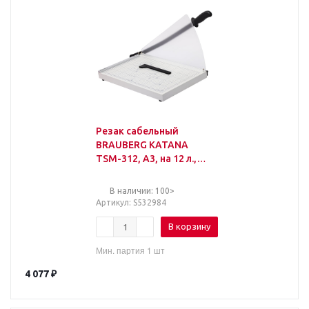
Резак сабельный
BRAUBERG KATANA
TSM-312, А3, на 12 л.,
длина реза 440 мм,
металлическое
В наличии: 100>
основание
Артикул
: S532984
В корзину
Мин. партия 1 шт
4 077
₽