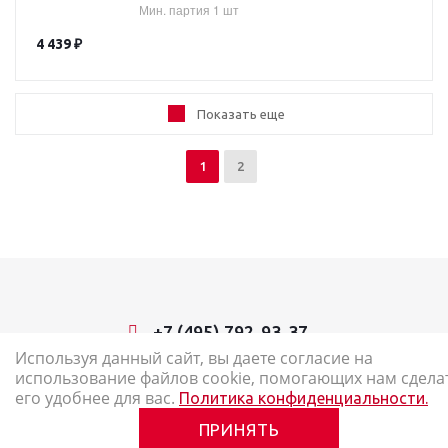
Мин. партия 1 шт
4 439
₽
Показать еще
1
2
+7 (495) 792-93-37
Используя данный сайт, вы даете согласие на
использование файлов cookie, помогающих нам сдела
2026 © Наш Карандаш: интернет-магазин канцелярских товаров
его удобнее для вас.
Политика конфиденциальности.
Карта сайта
ПРИНЯТЬ
Политика в отношении обработки персональных данных