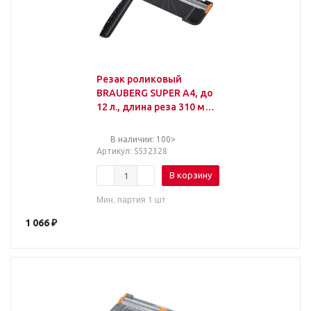
Резак роликовый
BRAUBERG SUPER A4, до
12 л., длина реза 310 мм,
линейка, А4, 532328
В наличии: 100>
Артикул
: S532328
В корзину
Мин. партия 1 шт
1 066
₽