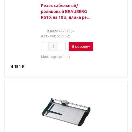
Резак сабельный/
роликовый BRAUBERG
RS10, на 10 л, длина реза
330 мм, 5в1, обрезчик
углов А4, 531121
В наличии: 100>
Артикул
: S531121
В корзину
Мин. партия 1 шт
4 151
₽