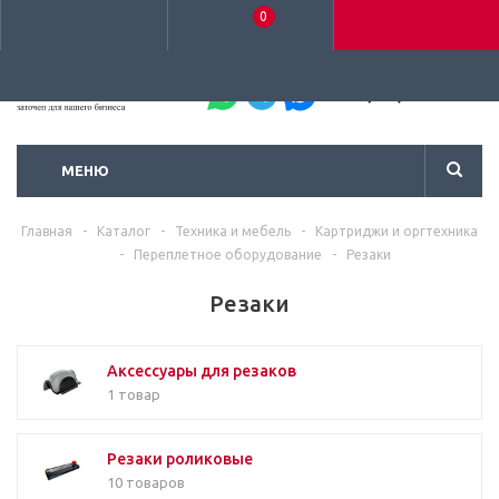
0
+7 (495) 792-93-37
МЕНЮ
Главная
-
Каталог
-
Техника и мебель
-
Картриджи и оргтехника
-
Переплетное оборудование
-
Резаки
Резаки
Аксессуары для резаков
1 товар
Резаки роликовые
10 товаров