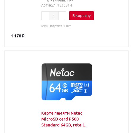
В наличии: 10>
Артикул
: 1835814
В корзину
Мин. партия 1 шт
1 178
₽
Карта памяти Netac
MicroSD card P500
Standard 64GB, retail
version w/SD