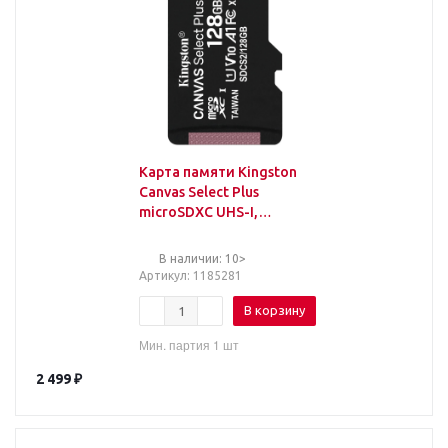
Карта памяти Kingston
Canvas Select Plus
microSDXC UHS-I,
SDCS2/128GBSP
В наличии: 10>
Артикул
: 1185281
В корзину
Мин. партия 1 шт
2 499
₽