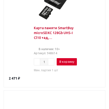
Карта памяти SmartBuy
microSDXC 128Gb UHS-I
Cl10 +ад,
SB128GBSDCL10-01
В наличии: 10>
Артикул
: 948614
В корзину
Мин. партия 1 шт
2 471
₽