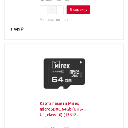
В корзину
Мин. партия 1 шт
1 449
₽
Карта памяти Mirex
microSDХC 64Gb (UHS-I,
U1, class 10) (13612-
MC10SD64)