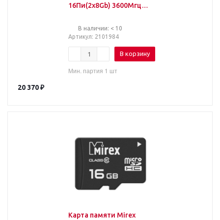
16Пи(2x8Gb) 3600Мгц
PVSR416G360C0K
В наличии: < 10
Артикул
: 2101984
В корзину
Мин. партия 1 шт
20 370
₽
Карта памяти Mirex