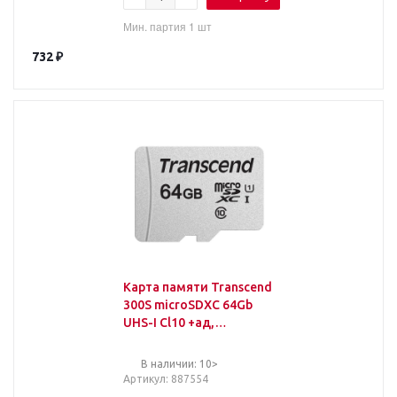
Мин. партия 1 шт
732
₽
Карта памяти Transcend
300S microSDXC 64Gb
UHS-I Cl10 +ад,
TS64GUSD300S-A
В наличии: 10>
Артикул
: 887554