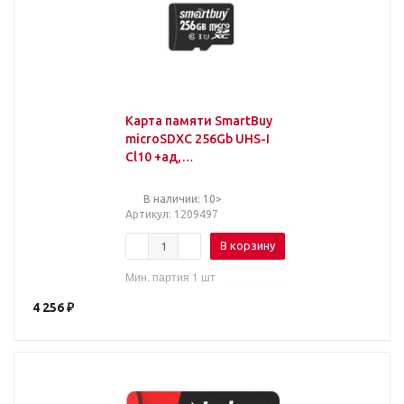
Карта памяти SmartBuy
microSDXC 256Gb UHS-I
Cl10 +ад,
SB256GBSDCL10-01
В наличии: 10>
Артикул
: 1209497
В корзину
Мин. партия 1 шт
4 256
₽