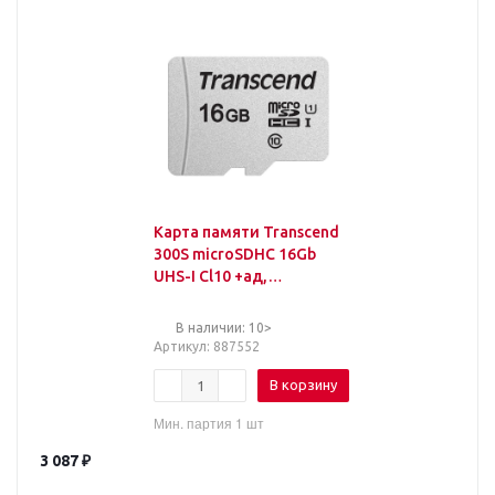
Карта памяти Transcend
300S microSDHC 16Gb
UHS-I Cl10 +ад,
TS16GUSD300S-A
В наличии: 10>
Артикул
: 887552
В корзину
Мин. партия 1 шт
3 087
₽