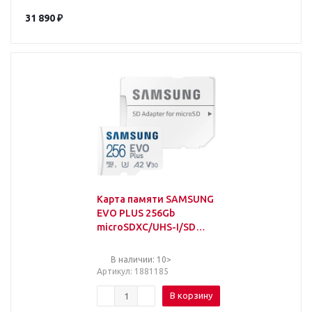
31 890
₽
Карта памяти SAMSUNG
EVO PLUS 256Gb
microSDXC/UHS-I/SD
адапт(MB-
MC256KA/APC
В наличии: 10>
Артикул
: 1881185
В корзину