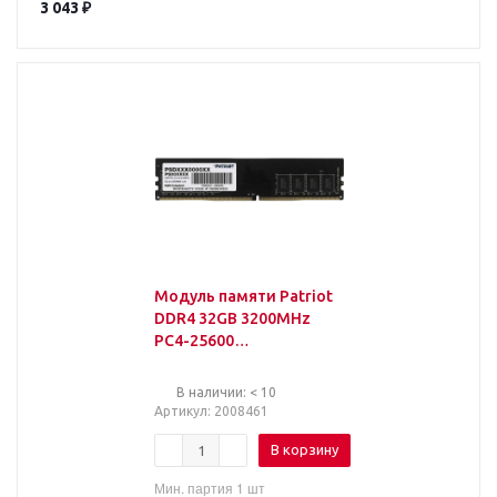
3 043
₽
Модуль памяти Patriot
DDR4 32GB 3200MHz
PC4-25600
CL22(PSD432G32002)
В наличии: < 10
Артикул
: 2008461
В корзину
Мин. партия 1 шт