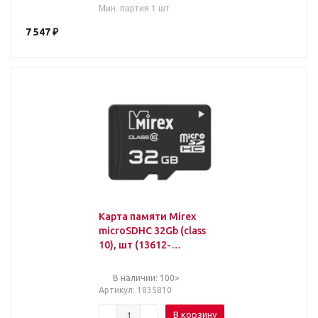
Мин. партия 1 шт
7 547
₽
Карта памяти Mirex
microSDHC 32Gb (class
10), шт (13612-
MC10SD32)
В наличии: 100>
Артикул
: 1835810
В корзину