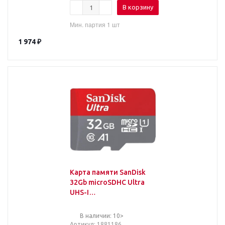
В корзину
Мин. партия 1 шт
1 974
₽
Карта памяти SanDisk
32Gb microSDHC Ultra
UHS-I
100MB/s(SDSQUNR-
032G-GN3MN)
В наличии: 10>
Артикул
: 1881186