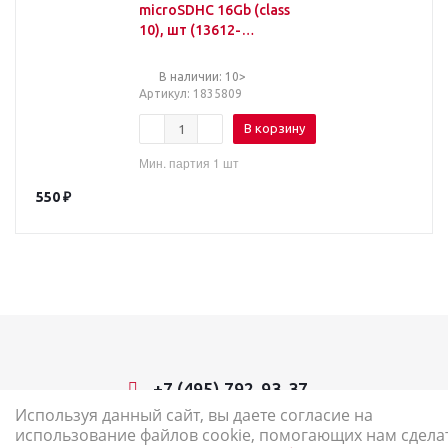
microSDHC 16Gb (class
10), шт (13612-
MC10SD16)
В наличии: 10>
Артикул
: 1835809
В корзину
Мин. партия 1 шт
550
₽
+7 (495) 792-93-37
Используя данный сайт, вы даете согласие на
использование файлов cookie, помогающих нам сдела