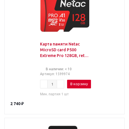
Карта памяти Netac
MicroSD card P500
Extreme Pro 128GB, retail
version w/SD
В наличии: < 10
Артикул
: 1599974
В корзину
Мин. партия 1 шт
2 740
₽