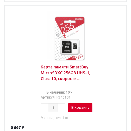
Карта памяти SmartBuy
MicroSDXC 256GB UHS-1,
Class 10, скорость
чтения 90Мб/сек (с
адаптером SD)
В наличии: 10>
Артикул
: Р346101
В корзину
Мин. партия 1 шт
6 667
₽