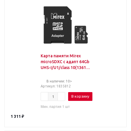
Карта памяти Mirex
microSDХC с адапт 64Gb
UHS-I/U1/class 10(13613-
AD10SD64)
В наличии: 10>
Артикул
: 1835812
В корзину
Мин. партия 1 шт
1 311
₽