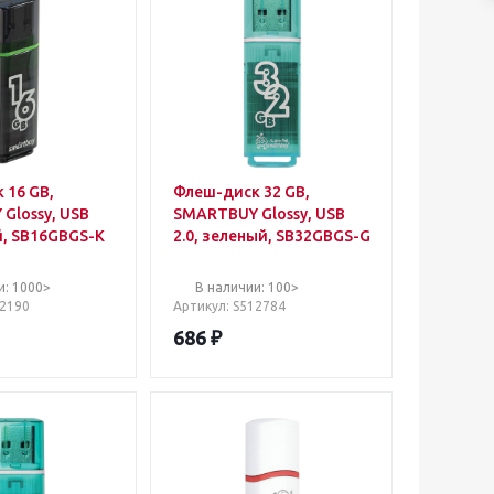
 16 GB,
Флеш-диск 32 GB,
Glossy, USB
SMARTBUY Glossy, USB
й, SB16GBGS-K
2.0, зеленый, SB32GBGS-G
и: 1000>
В наличии: 100>
12190
Артикул
: S512784
686
₽