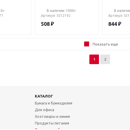
10>
В наличии: 1000>
В наличи
77
Артикул
: S512192
Артикул
: S5
508
₽
844
₽
Показать еще
1
2
КАТАЛОГ
Бумага и бумизделия
Для офиса
Хозтовары и химия
Продукты питания
Техника и мебель