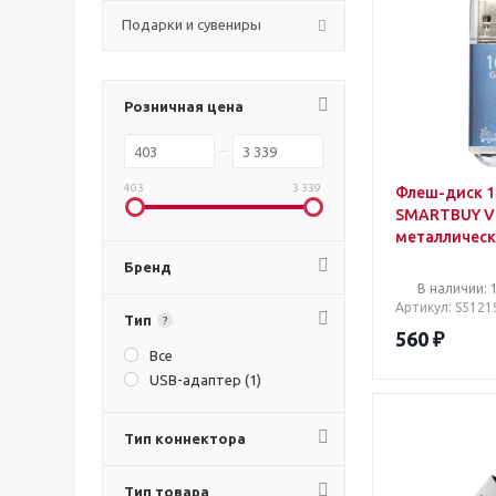
Подарки и сувениры
Розничная цена
403
3 339
Флеш-диск 1
SMARTBUY V-C
металлическ
синий, SB16
Бренд
В наличии: 
Артикул
: S5121
Тип
?
560
₽
Все
USB-адаптер (
1
)
Тип коннектора
Тип товара