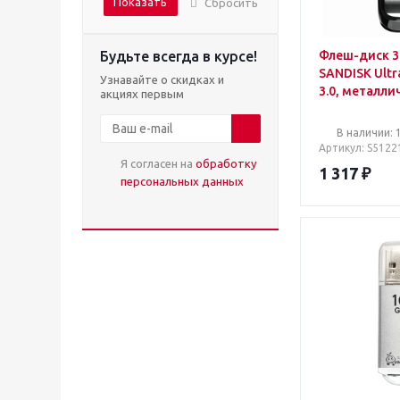
Показать
Сбросить
Будьте всегда в курсе!
Флеш-диск 3
SANDISK Ultra
Узнавайте о скидках и
3.0, металли
акциях первым
корпус, сер
черный, SDC
В наличии: 
Артикул
: S5122
Я согласен на
обработку
1 317
₽
персональных данных