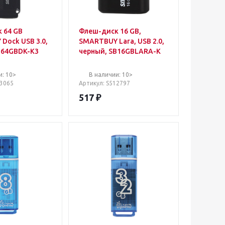
 64 GB
Флеш-диск 16 GB,
Dock USB 3.0,
SMARTBUY Lara, USB 2.0,
B64GBDK-K3
черный, SB16GBLARA-K
и: 10>
В наличии: 10>
13065
Артикул
: S512797
517
₽