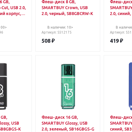
6 GB,
Флеш-диск 8 GB,
Флеш-диск
ut, USB 2.0,
SMARTBUY Crown, USB
SMARTBUY 
ий корпус,
2.0, черный, SB8GBCRW-K
2.0, синий
, SB16GBVC-
100>
В наличии: 10>
В наличи
96
Артикул
: S512175
Артикул
: S5
508
₽
419
₽
 GB,
Флеш-диск 16 GB,
Флеш-диск
ossy, USB
SMARTBUY Glossy, USB
SMARTBUY 
 SB8GBGS-K
2.0, зеленый, SB16GBGS-G
синий, SB