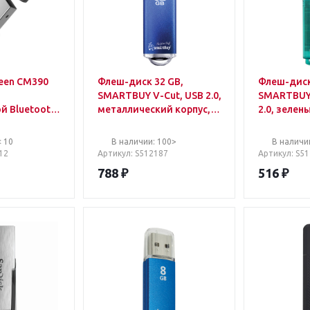
een CM390
Флеш-диск 32 GB,
Флеш-диск
SMARTBUY V-Cut, USB 2.0,
SMARTBUY 
й Bluetooth
металлический корпус,
2.0, зелен
 черный
синий, SB32GBVC-B
< 10
В наличии: 100>
В наличи
12
Артикул
: S512187
Артикул
: S5
788
₽
516
₽