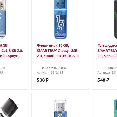
6 GB,
Флеш-диск 16 GB,
Флеш-диск
ut, USB 2.0,
SMARTBUY Glossy, USB
SMARTBUY 
ий корпус,
2.0, синий, SB16GBGS-B
2.0, черны
GBVC-B
100>
В наличии: 100>
В наличи
95
Артикул
: S512191
Артикул
: S5
508
₽
548
₽