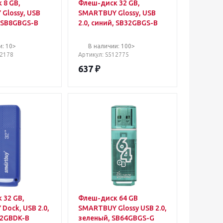
 8 GB,
Флеш-диск 32 GB,
Glossy, USB
SMARTBUY Glossy, USB
, SB8GBGS-B
2.0, синий, SB32GBGS-B
и: 10>
В наличии: 100>
12178
Артикул
: S512775
637
₽
 32 GB,
Флеш-диск 64 GB
Dock, USB 2.0,
SMARTBUY Glossy USB 2.0,
32GBDK-B
зеленый, SB64GBGS-G