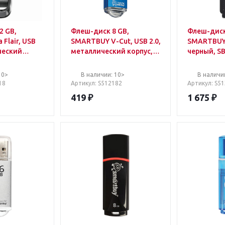
2 GB,
Флеш-диск 8 GB,
Флеш-диск
 Flair, USB
SMARTBUY V-Cut, USB 2.0,
SMARTBUY 
ческий
металлический корпус,
черный, S
ебристый/
синий, SB8GBVC-B
Z73-032G
10>
В наличии: 10>
В наличи
18
Артикул
: S512182
Артикул
: S5
419
₽
1 675
₽