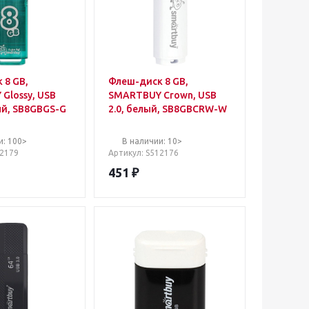
 8 GB,
Флеш-диск 8 GB,
Glossy, USB
SMARTBUY Crown, USB
ый, SB8GBGS-G
2.0, белый, SB8GBCRW-W
и: 100>
В наличии: 10>
12179
Артикул
: S512176
451
₽