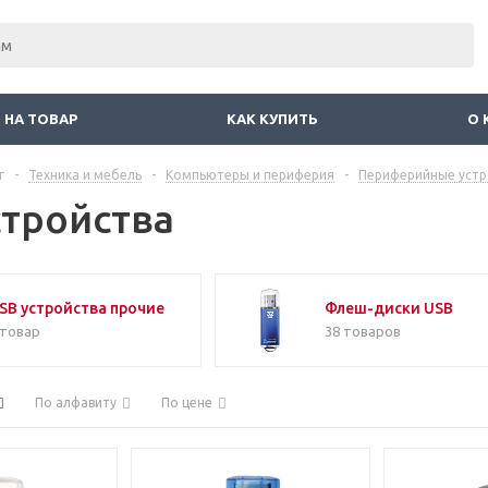
 НА ТОВАР
КАК КУПИТЬ
О 
г
-
Техника и мебель
-
Компьютеры и периферия
-
Периферийные устр
стройства
SB устройства прочие
Флеш-диски USB
 товар
38 товаров
По алфавиту
По цене