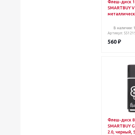
Флеш-диск 1
SMARTBUY V-C
металлическ
серебристый
S
В наличии: 
Артикул
: S5121
560
₽
Флеш-диск 8
SMARTBUY Gl
2.0, черный,