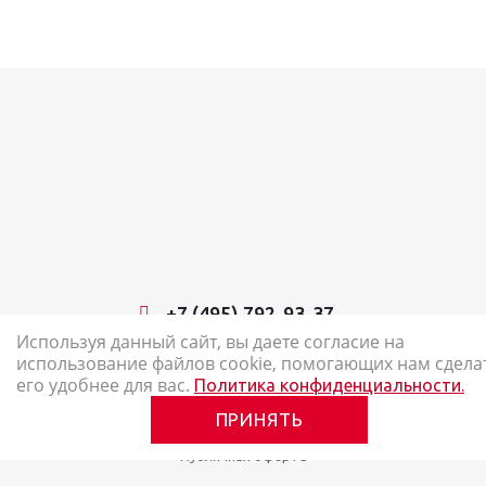
+7 (495) 792-93-37
Используя данный сайт, вы даете согласие на
использование файлов cookie, помогающих нам сдела
2026 © Наш Карандаш: интернет-магазин канцелярских товаров
его удобнее для вас.
Политика конфиденциальности.
Карта сайта
ПРИНЯТЬ
Политика в отношении обработки персональных данных
Публичная оферта