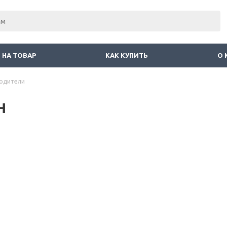
 НА ТОВАР
КАК КУПИТЬ
О 
одители
н