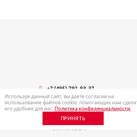
+7 (495) 792-93-37
Используя данный сайт, вы даете согласие на
использование файлов cookie, помогающих нам сдела
2026 © Наш Карандаш: интернет-магазин канцелярских товаров
его удобнее для вас.
Политика конфиденциальности.
Карта сайта
ПРИНЯТЬ
Политика в отношении обработки персональных данных
Публичная оферта