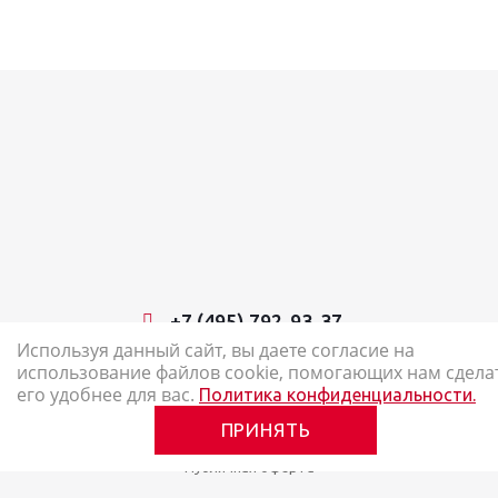
+7 (495) 792-93-37
Используя данный сайт, вы даете согласие на
использование файлов cookie, помогающих нам сдела
2026 © Наш Карандаш: интернет-магазин канцелярских товаров
его удобнее для вас.
Политика конфиденциальности.
Карта сайта
ПРИНЯТЬ
Политика в отношении обработки персональных данных
Публичная оферта