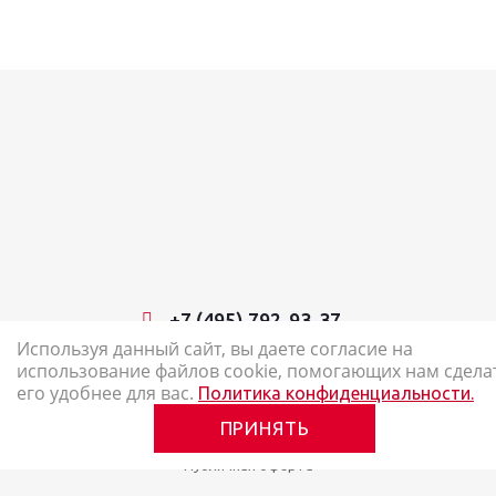
+7 (495) 792-93-37
Используя данный сайт, вы даете согласие на
использование файлов cookie, помогающих нам сдела
2026 © Наш Карандаш: интернет-магазин канцелярских товаров
его удобнее для вас.
Политика конфиденциальности.
Карта сайта
ПРИНЯТЬ
Политика в отношении обработки персональных данных
Публичная оферта