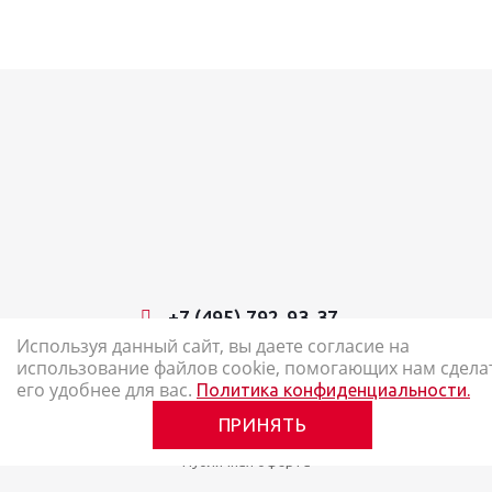
+7 (495) 792-93-37
Используя данный сайт, вы даете согласие на
использование файлов cookie, помогающих нам сдела
2026 © Наш Карандаш: интернет-магазин канцелярских товаров
его удобнее для вас.
Политика конфиденциальности.
Карта сайта
ПРИНЯТЬ
Политика в отношении обработки персональных данных
Публичная оферта