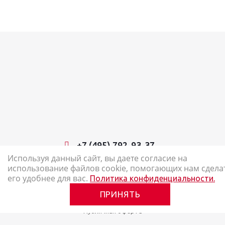
+7 (495) 792-93-37
Используя данный сайт, вы даете согласие на
использование файлов cookie, помогающих нам сдела
2026 © Наш Карандаш: интернет-магазин канцелярских товаров
его удобнее для вас.
Политика конфиденциальности.
Карта сайта
ПРИНЯТЬ
Политика в отношении обработки персональных данных
Публичная оферта