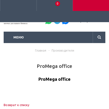
0
+7 (495) 792-93-37
МЕНЮ
Главная
-
Производители
ProMega office
ProMega office
Возврат к списку