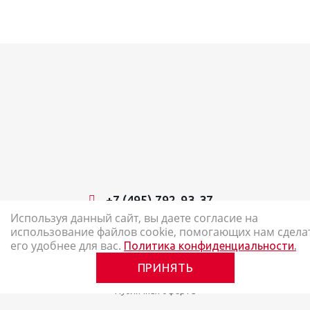
+7 (495) 792-93-37
Используя данный сайт, вы даете согласие на
использование файлов cookie, помогающих нам сдела
2026 © Наш Карандаш: интернет-магазин канцелярских товаров
его удобнее для вас.
Политика конфиденциальности.
Карта сайта
ПРИНЯТЬ
Политика в отношении обработки персональных данных
Публичная оферта