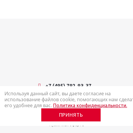
+7 (495) 792-93-37
Используя данный сайт, вы даете согласие на
использование файлов cookie, помогающих нам сдела
2026 © Наш Карандаш: интернет-магазин канцелярских товаров
его удобнее для вас.
Политика конфиденциальности.
Карта сайта
ПРИНЯТЬ
Политика в отношении обработки персональных данных
Публичная оферта