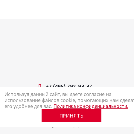
+7 (495) 792-93-37
Используя данный сайт, вы даете согласие на
использование файлов cookie, помогающих нам сдела
2026 © Наш Карандаш: интернет-магазин канцелярских товаров
его удобнее для вас.
Политика конфиденциальности.
Карта сайта
ПРИНЯТЬ
Политика в отношении обработки персональных данных
Публичная оферта