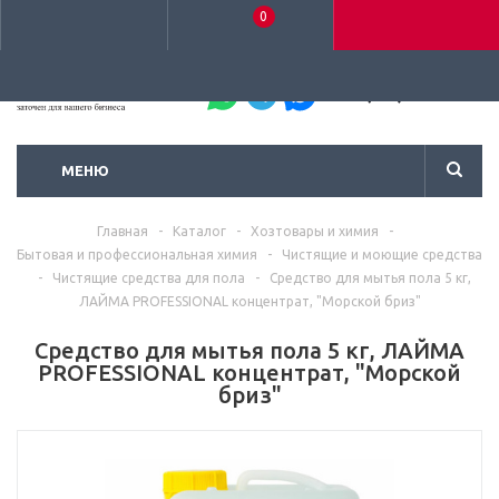
0
+7 (495) 792-93-37
МЕНЮ
Главная
-
Каталог
-
Хозтовары и химия
-
Бытовая и профессиональная химия
-
Чистящие и моющие средства
-
Чистящие средства для пола
-
Средство для мытья пола 5 кг,
ЛАЙМА PROFESSIONAL концентрат, "Морской бриз"
Средство для мытья пола 5 кг, ЛАЙМА
PROFESSIONAL концентрат, "Морской
бриз"