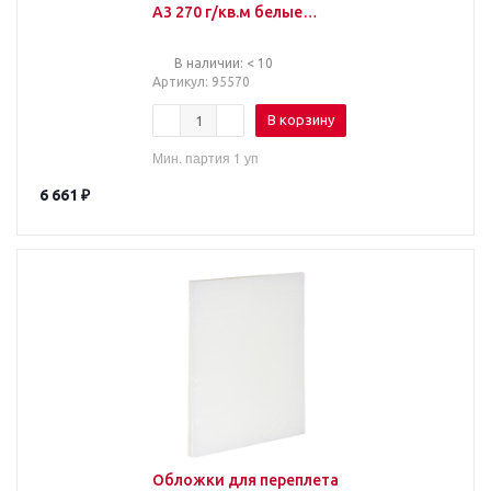
A3 270 г/кв.м белые
текстура кожа (100
штук в упаковке)
В наличии: < 10
Артикул
: 95570
В корзину
Мин. партия 1 уп
6 661
₽
Обложки для переплета