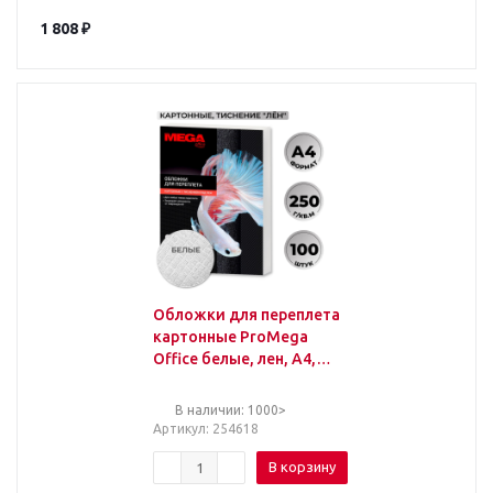
1 808
₽
Обложки для переплета
картонные ProMega
Office белые, лен, A4,
250 г/м2, 100шт/уп
В наличии: 1000>
Артикул
: 254618
В корзину