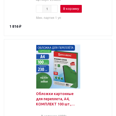
В корзину
Мин. партия 1 уп
1 816
₽
Обложки картонные
для переплета, А4,
КОМПЛЕКТ 100 шт.,
тиснение под кожу, 230
г/м2, зеленые, BRAUBER