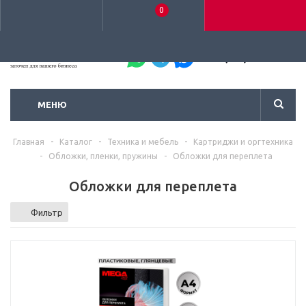
0
+7 (495) 792-93-37
МЕНЮ
Главная
-
Каталог
-
Техника и мебель
-
Картриджи и оргтехника
-
Обложки, пленки, пружины
-
Обложки для переплета
Обложки для переплета
Фильтр