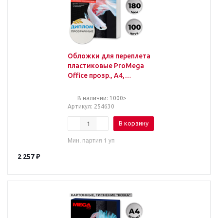
Обложки для переплета
пластиковые ProMega
Office прозр., А4,
180мкм, 100шт/уп
В наличии: 1000>
Артикул
: 254630
В корзину
Мин. партия 1 уп
2 257
₽