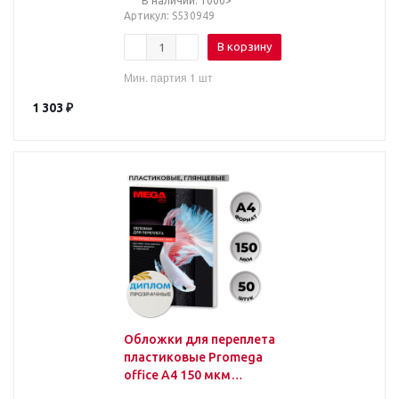
В наличии: 1000>
Артикул
: S530949
В корзину
Мин. партия 1 шт
1 303
₽
Обложки для переплета
пластиковые Promega
office А4 150 мкм
прозрачные глянцевые