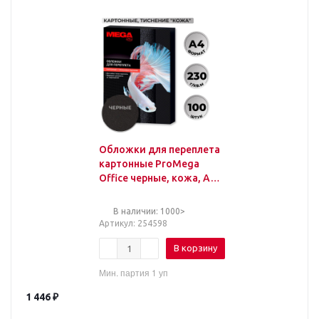
Обложки для переплета
картонные ProMega
Office черные, кожа, А4,
230г/м2, 100шт/уп
В наличии: 1000>
Артикул
: 254598
В корзину
Мин. партия 1 уп
1 446
₽