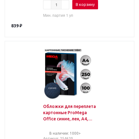
В корзину
Мин. партия 1 уп
839
₽
Обложки для переплета
картонные ProMega
Office синие, лен, A4,
250 г/м2, 100шт/уп
В наличии: 1000>
Артикул
: 254620