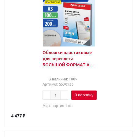
Обложки пластиковые
для переплета
БОЛЬШОЙ ФОРМАТ А3,
КОМПЛЕКТ 100 шт., 200
мкм, прозрачные,
В наличии: 100>
BRAUBERG
Артикул
: S530936
В корзину
Мин. партия 1 шт
4 477
₽