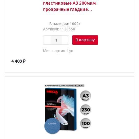
пластиковые А3 200мкм
прозрачные гладкие
(100 штук в упаковке)
В наличии: 1000>
Артикул
: 1128558
В корзину
Мин. партия 1 уп
4 403
₽