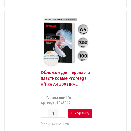
Обложки для переплета
пластиковые ProMega
office А4 300 мкм
полупрозрачные
матовые (100 штук в
В наличии: 10>
упаковке)
Артикул
: 1943912
В корзину
Мин. партия 1 уп