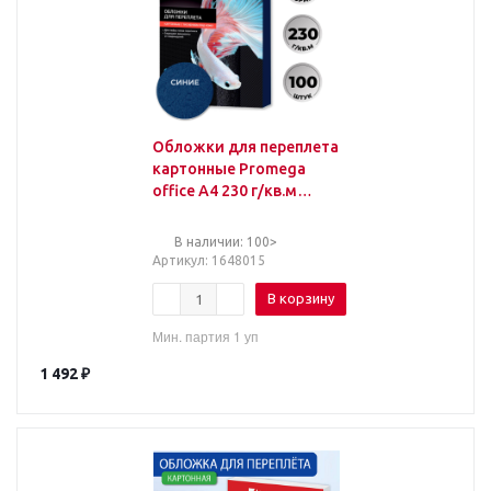
Обложки для переплета
картонные Promega
office А4 230 г/кв.м
синие текстура кожа
(100 штук в упаковке)
В наличии: 100>
Артикул
: 1648015
В корзину
Мин. партия 1 уп
1 492
₽