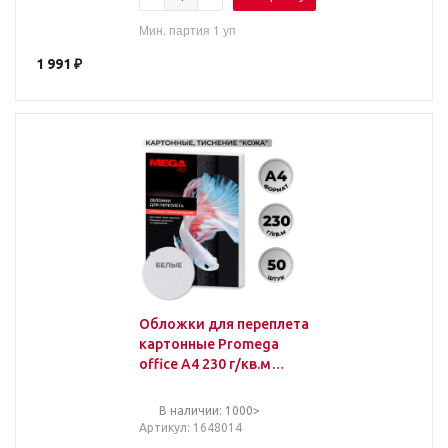
Мин. партия 1 уп
1 991
₽
Обложки для переплета
картонные Promega
office А4 230 г/кв.м
белые текстура кожа
(50 штук в упаковке
В наличии: 1000>
Артикул
: 1648014