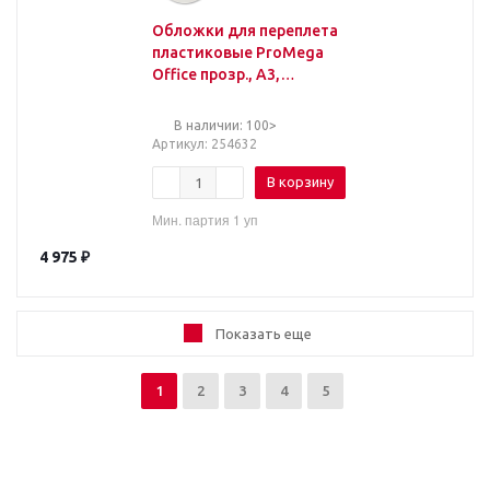
Обложки для переплета
пластиковые ProMega
Office прозр., А3,
200мкм, 100шт/уп
В наличии: 100>
Артикул
: 254632
В корзину
Мин. партия 1 уп
4 975
₽
Показать еще
1
2
3
4
5