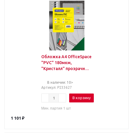
Обложка А4 OfficeSpace
"PVC" 180мкм,
"Кристалл" прозрачный
зеленый пластик, 100л.
В наличии: 10>
Артикул
: Р233627
В корзину
Мин. партия 1 шт
1 101
₽