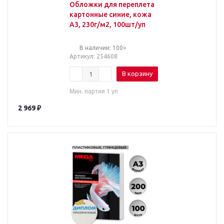
Обложки для переплета
картонные синие, кожа
А3, 230г/м2, 100шт/уп
В наличии: 100>
Артикул
: 254608
В корзину
Мин. партия 1 уп
2 969
₽