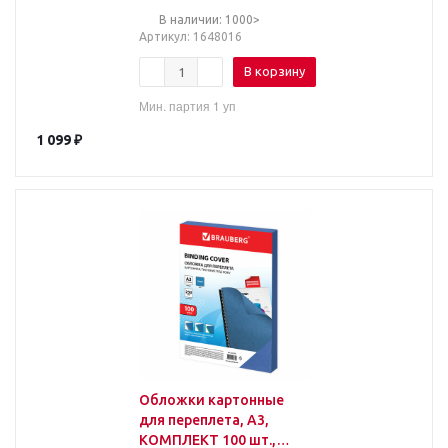
(50 штук в упаковке
В наличии: 1000>
Артикул
: 1648016
В корзину
Мин. партия 1 уп
1 099
₽
Обложки картонные
для переплета, А3,
КОМПЛЕКТ 100 шт.,