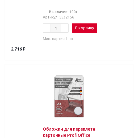
тиснение под кожу, 230
г/м2, синие, BRAUBERG
В наличии: 100>
Артикул
: S532156
В корзину
Мин. партия 1 шт
2 716
₽
Обложки для переплета
картонные ProfiOffice